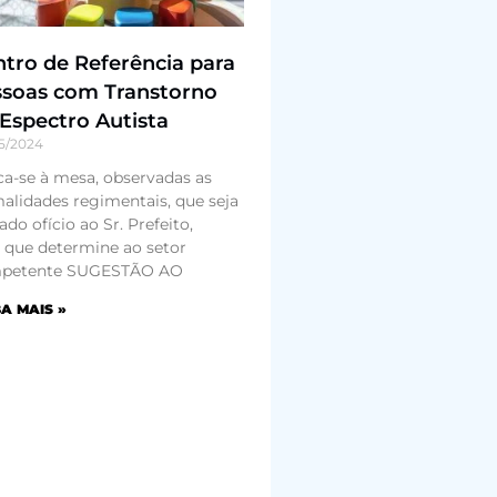
tro de Referência para
ssoas com Transtorno
Espectro Autista
5/2024
ca-se à mesa, observadas as
alidades regimentais, que seja
ado ofício ao Sr. Prefeito,
 que determine ao setor
petente SUGESTÃO AO
A MAIS »