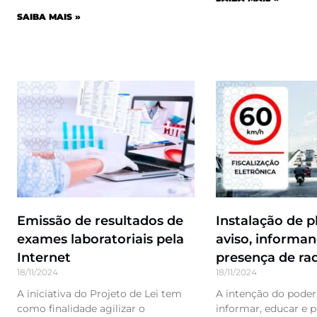
SAIBA MAIS »
Emissão de resultados de
Instalação de p
exames laboratoriais pela
aviso, informa
Internet
presença de ra
18/11/2024
18/11/2024
A iniciativa do Projeto de Lei tem
A intenção do poder
como finalidade agilizar o
informar, educar e 