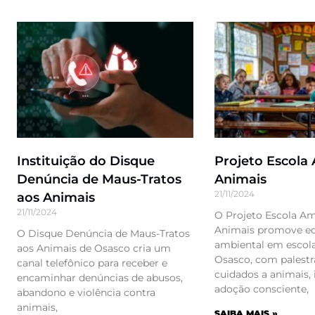
Instituição do Disque
Projeto Escola
Denúncia de Maus-Tratos
Animais
21/11/2024
aos Animais
21/11/2024
O Projeto Escola A
Animais promove e
O Disque Denúncia de Maus-Tratos
ambiental em escola
aos Animais de Osasco cria um
Osasco, com palestra
canal telefônico para receber e
cuidados a animais,
encaminhar denúncias de abusos,
adoção consciente,
abandono e violência contra
animais,
SAIBA MAIS »