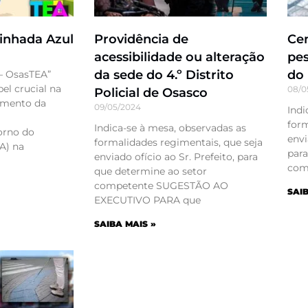
inhada Azul
Providência de
Cen
acessibilidade ou alteração
pe
da sede do 4.º Distrito
do 
— OsasTEA”
l crucial na
08/0
Policial de Osasco
omento da
09/05/2024
Indi
form
Indica-se à mesa, observadas as
orno do
envi
formalidades regimentais, que seja
A) na
para
enviado ofício ao Sr. Prefeito, para
com
que determine ao setor
competente SUGESTÃO AO
SAIB
EXECUTIVO PARA que
SAIBA MAIS »