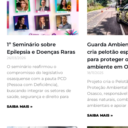
1º Seminário sobre
Guarda Ambient
Epilepsia e Doenças Raras
cria pelotão es
26/03/2026
para proteger 
ambiente em O
O seminário reafirmou o
compromisso do legislativo
18/11/2025
osasquense com a pauta PCD
Projeto cria o Pelot
(Pessoa com Deficiência),
Proteção Ambiental
buscando integrar os setores de
Osasco, responsável 
saúde, segurança e direito para
áreas naturais, com
ambientais e apoiar
SAIBA MAIS »
SAIBA MAIS »