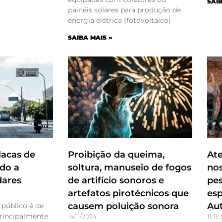
SAIB
painéis solares para produção de
energia elétrica (fotovoltaico)
SAIBA MAIS »
lacas de
Proibição da queima,
Ate
ndo a
soltura, manuseio de fogos
nos
dares
de artifício sonoros e
pe
artefatos pirotécnicos que
esp
causem poluição sonora
Aut
 público é de
principalmente
14/11/2024
11/11