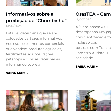
Informativos sobre a
OsasTEA – Cam
19/06/2024
proibição de “Chumbinho”
10/07/2024
A “Caminhada Azul
desempenha um pape
Esta Lei determina que sejam
conscientização e f
colocados cartazes informativos
inclusão das
nos estabelecimentos comerciais
pessoas com Transt
que vendem produtos agrícolas,
Espectro Autista (TE
fertilizantes, adubos, rações,
sociedade.
petshops e clínicas veterinárias,
informando sobre a
SAIBA MAIS »
SAIBA MAIS »