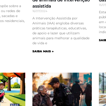
15/0
assistida
ispõe sobre a
 ou redes de
16/07/2024
Esta
, sacadas e
públ
A Intervenção Assistida por
os residenciais,
em c
Animais (IAA) engloba diversas
loca
práticas terapêuticas, educativas,
indi
de apoio e lazer que utilizam
animais para melhorar a qualidade
SAIB
de vida e
SAIBA MAIS »