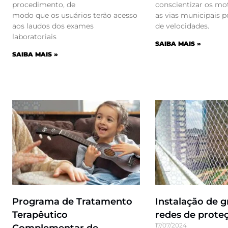
procedimento, de
conscientizar os mo
modo que os usuários terão acesso
as vias municipais 
aos laudos dos exames
de velocidades.
laboratoriais
SAIBA MAIS »
SAIBA MAIS »
Programa de Tratamento
Instalação de g
Terapêutico
redes de prote
17/07/2024
Complementar de