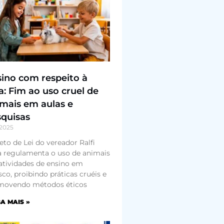
ino com respeito à
a: Fim ao uso cruel de
mais em aulas e
quisas
/2025
eto de Lei do vereador Ralfi
a regulamenta o uso de animais
tividades de ensino em
co, proibindo práticas cruéis e
movendo métodos éticos
A MAIS »