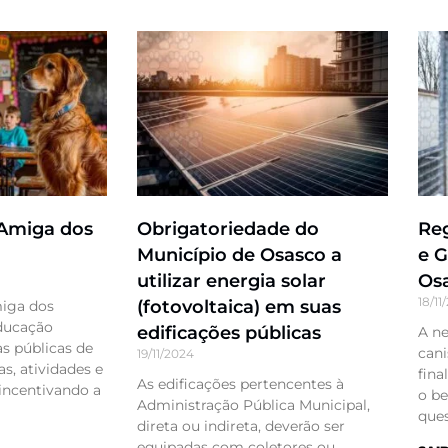
 Amiga dos
Obrigatoriedade do
Re
Município de Osasco a
e G
utilizar energia solar
Os
18/11
(fotovoltaica) em suas
miga dos
ducação
edificações públicas
A ne
s públicas de
cani
19/11/2024
s, atividades e
fina
As edificações pertencentes à
 incentivando a
o be
Administração Pública Municipal,
ques
direta ou indireta, deverão ser
equipadas com coletores ou