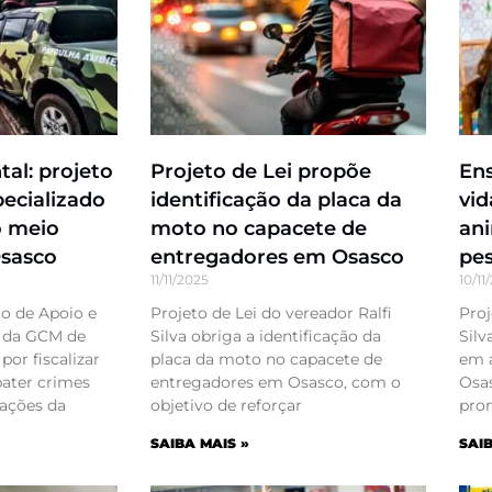
al: projeto
Projeto de Lei propõe
Ens
pecializado
identificação da placa da
vid
o meio
moto no capacete de
ani
sasco
entregadores em Osasco
pes
11/11/2025
10/11
ão de Apoio e
Projeto de Lei do vereador Ralfi
Proj
 da GCM de
Silva obriga a identificação da
Silv
por fiscalizar
placa da moto no capacete de
em a
bater crimes
entregadores em Osasco, com o
Osas
 ações da
objetivo de reforçar
pro
SAIBA MAIS »
SAIB