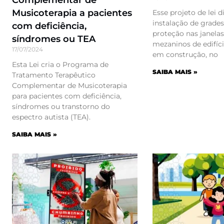
Musicoterapia a pacientes
Esse projeto de lei d
instalação de grades
com deficiência,
proteção nas janelas
síndromes ou TEA
mezaninos de edifíci
17/07/2024
em construção, no
Esta Lei cria o Programa de
SAIBA MAIS »
Tratamento Terapêutico
Complementar de Musicoterapia
para pacientes com deficiência,
síndromes ou transtorno do
espectro autista (TEA).
SAIBA MAIS »