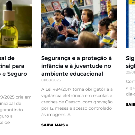
pal de
Segurança e a proteção à
Sig
inal para
infância e à juventude no
sig
29/0
o e Seguro
ambiente educacional
01/08/2025
Conf
algu
A Lei 484/2017 torna obrigatória a
dia-
vigilância eletrônica em escolas e
39/2025 cria em
creches de Osasco, com gravação
nicipal de
SAIB
por 12 meses e acesso controlado
 garantindo
às imagens. A
guro a
e de
SAIBA MAIS »