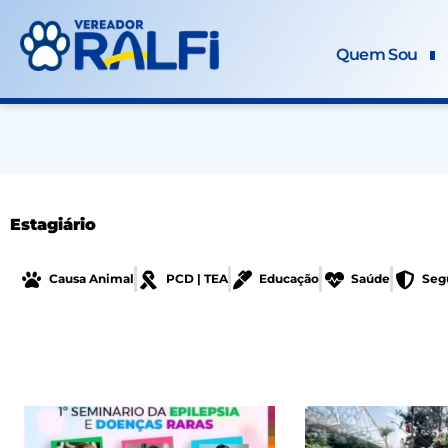
Ir
para
Quem Sou
o
conteúdo
Estagiário
Causa Animal
PCD | TEA
Educação
Saúde
Seg