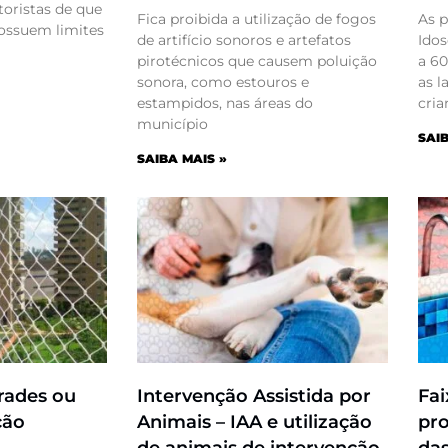
toristas de que
Fica proibida a utilização de fogos
As p
possuem limites
de artifício sonoros e artefatos
Idos
pirotécnicos que causem poluição
a 60
sonora, como estouros e
as l
estampidos, nas áreas do
cria
município
SAIB
SAIBA MAIS »
rades ou
Intervenção Assistida por
Fai
ção
Animais – IAA e utilização
pro
de animais de intervenção
das