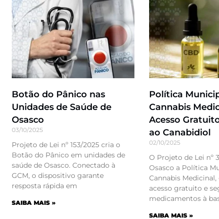
Botão do Pânico nas
Política Munici
Unidades de Saúde de
Cannabis Medic
Osasco
Acesso Gratuit
03/10/2025
ao Canabidiol
02/10/2025
Projeto de Lei nº 153/2025 cria o
Botão do Pânico em unidades de
O Projeto de Lei nº 
saúde de Osasco. Conectado à
Osasco a Política Mu
GCM, o dispositivo garante
Cannabis Medicinal,
resposta rápida em
acesso gratuito e se
medicamentos à bas
SAIBA MAIS »
SAIBA MAIS »