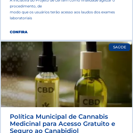
A iniciativa do Projeto de Lei tem como finalidade agilizar o
procedimento, de
modo que os usuários terão acesso aos laudos dos exames
laboratoriais
CONFIRA
SAÚDE
Política Municipal de Cannabis
Medicinal para Acesso Gratuito e
Seguro ao Canabidiol