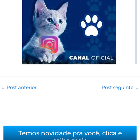
←
Post anterior
Post seguinte
→
Temos novidade pra você, clica e