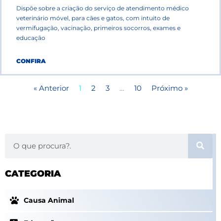
Dispõe sobre a criação do serviço de atendimento médico
veterinário móvel, para cães e gatos, com intuito de
vermifugação, vacinação, primeiros socorros, exames e
educação
CONFIRA
« Anterior
1
2
3
…
10
Próximo »
S
e
a
CATEGORIA
r
c
h
Causa Animal