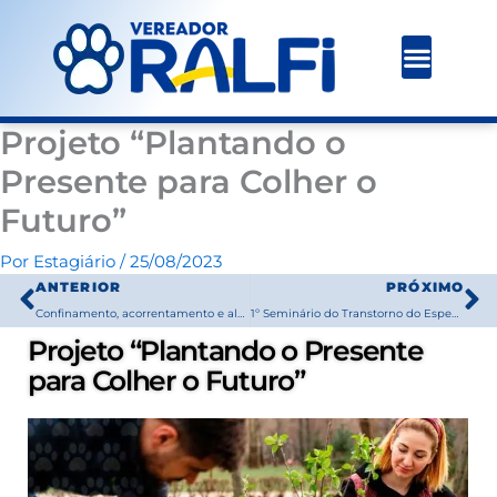
Ir
para
o
conteúdo
Projeto “Plantando o
Presente para Colher o
Futuro”
Por
Estagiário
/
25/08/2023
Prev
N
ANTERIOR
PRÓXIMO
Confinamento, acorrentamento e alojamento inadequados de animais
1º Seminário do Transtorno do Espectro Autista – TEA
Projeto “Plantando o Presente
para Colher o Futuro”