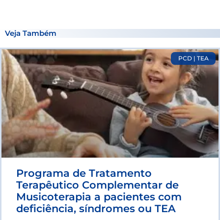
Veja Também
P
P
P
P
PCD | TEA
a
a
a
a
g
g
g
g
e
e
e
e
Programa de Tratamento
Terapêutico Complementar de
Musicoterapia a pacientes com
deficiência, síndromes ou TEA