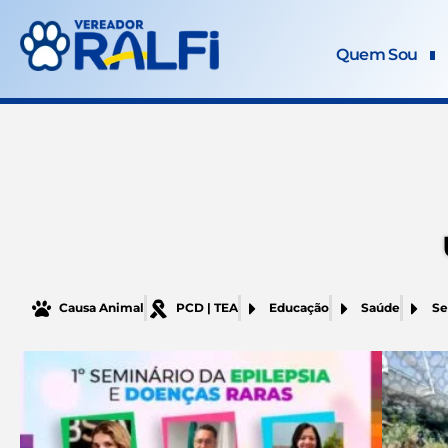
Ir
para
Quem Sou
o
conteúdo
Causa Animal
PCD | TEA
Educação
Saúde
Se