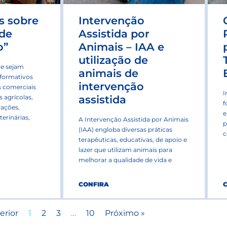
s sobre
Intervenção
 de
Assistida por
o”
Animais – IAA e
utilização de
ue sejam
animais de
nformativos
intervenção
 comerciais
I
agrícolas,
assistida
f
rações,
e
terinárias,
A Intervenção Assistida por Animais
p
(IAA) engloba diversas práticas
c
terapêuticas, educativas, de apoio e
lazer que utilizam animais para
melhorar a qualidade de vida e
CONFIRA
erior
1
2
3
…
10
Próximo »