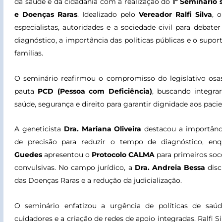
da saúde e da cidadania com a realização do
1º Seminário 
e Doenças Raras
. Idealizado pelo
Vereador Ralfi Silva
, 
especialistas, autoridades e a sociedade civil para debater
diagnóstico, a importância das políticas públicas e o supor
famílias.
O seminário reafirmou o compromisso do legislativo os
pauta
PCD (Pessoa com Deficiência)
, buscando integra
saúde, segurança e direito para garantir dignidade aos pacie
A geneticista
Dra. Mariana Oliveira
destacou a importânc
de precisão para reduzir o tempo de diagnóstico, e
Guedes
apresentou o
Protocolo CALMA
para primeiros soc
convulsivas. No campo jurídico, a
Dra. Andreia Bessa
disc
das Doenças Raras e a redução da judicialização.
O seminário enfatizou a urgência de políticas de saú
cuidadores e a criação de redes de apoio integradas. Ralfi S