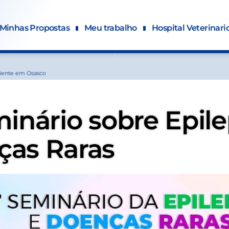
Minhas Propostas
Meu trabalho
Hospital Veterinari
biente em Osasco
minário sobre Epile
ças Raras