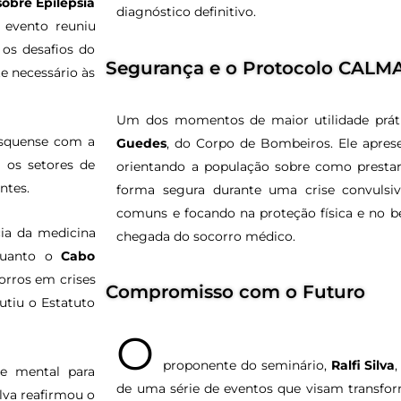
sobre Epilepsia
diagnóstico definitivo.
o evento reuniu
 os desafios do
Segurança e o Protocolo CALM
te necessário às
Um dos momentos de maior utilidade práti
asquense com a
Guedes
, do Corpo de Bombeiros. Ele apre
r os setores de
orientando a população sobre como prestar
ntes.
forma segura durante uma crise convulsiv
comuns e focando na proteção física e no b
ia da medicina
chegada do socorro médico.
nquanto o
Cabo
orros em crises
Compromisso com o Futuro
utiu o Estatuto
O
proponente do seminário,
Ralfi Silva
de mental para
de uma série de eventos que visam transfo
ilva reafirmou o