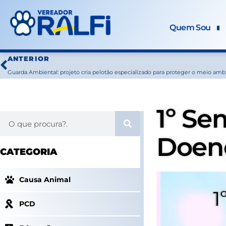
Ir
para
Quem Sou
o
conteúdo
Prev
ANTERIOR
Guarda Ambiental: projeto cria pelotão especializado para proteger o meio am
1º Se
Search
Doen
CATEGORIA
Causa Animal
PCD