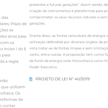
presentes e futuras gerações”. Assim sendo, de
criação de instrumentos e plataformas para 
comprometer os seus recursos naturais e sem p
) das
gerações.
ares; Prazo de
ções se
Diante disso, as fontes renováveis de energia 
 dez anos para
utilização defendida por diversos órgãos de p
 com os
vista tratar-se de fontes limpas e sem limitaç
o inciso I do §
vento, entre outras. A proposição tem como f
s para
da fonte de energia solar fotovoltaica como fon
da a regra
Poder Executivo.
PROJETO DE LEI N° 40/2019
verão
 que utilizem
oltaica. Os
 reformas de
o conter