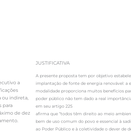
JUSTIFICATIVA
A presente proposta tem por objetivo estabel
ecutivo a
implantação de fonte de energia renovável: a e
ificações
modalidade proporciona muitos benefícios par
 ou indireta,
poder público não tem dado a real importância
s para
em seu artigo 225
máximo de dez
afirma que “todos têm direito ao meio ambien
lamento.
bem de uso comum do povo e essencial à sadi
ao Poder Público e à coletividade o dever de d