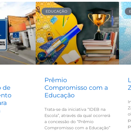
EDUCAÇÃO
Prêmio
L
o de
Compromisso com a
ento
Educação
ara
I
Z
m
Trata-se da iniciativa “IDEB na
o
Escola”, através da qual ocorrerá
p
a concessão do “Prêmio
p
Compromisso com a Educação”