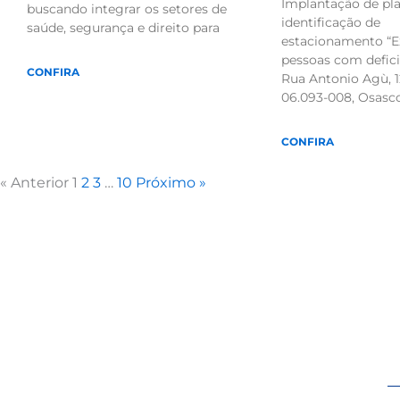
Implantação de pla
buscando integrar os setores de
identificação de
saúde, segurança e direito para
estacionamento “E
pessoas com deficiê
CONFIRA
Rua Antonio Agù, 1
06.093-008, Osasco
CONFIRA
« Anterior
1
2
3
…
10
Próximo »