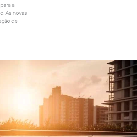
 para a
o. As novas
lação de