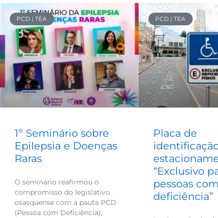
Page
Page
Page
Page
PCD | TEA
PCD | TEA
1º Seminário sobre
Placa de
Epilepsia e Doenças
identificaçã
Raras
estacionam
“Exclusivo p
O seminário reafirmou o
pessoas co
compromisso do legislativo
deficiência”
osasquense com a pauta PCD
(Pessoa com Deficiência),