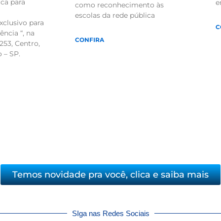
ca para
e
como reconhecimento às
escolas da rede pública
xclusivo para
C
ncia “, na
CONFIRA
253, Centro,
 – SP.
Temos novidade pra você, clica e saiba mais
SIga nas Redes Sociais