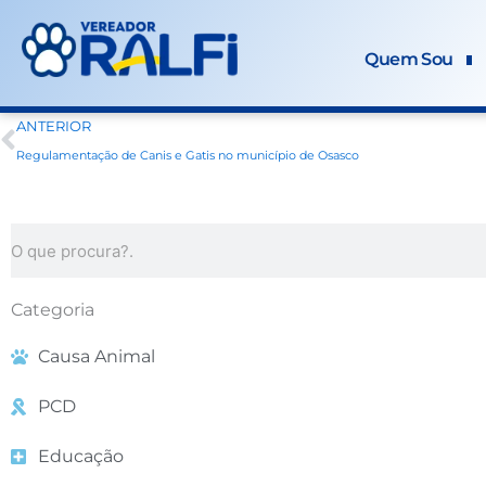
Ir
para
Quem Sou
o
conteúdo
Prev
ANTERIOR
Regulamentação de Canis e Gatis no município de Osasco
Search
Categoria
Causa Animal
PCD
Educação