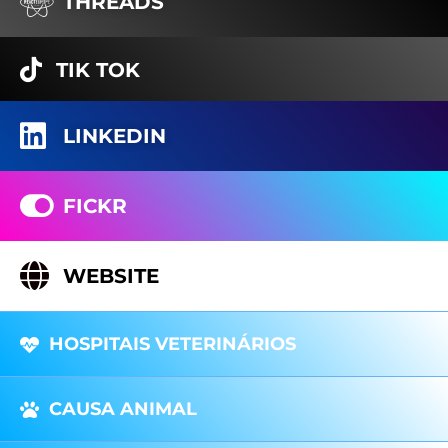
THREADS
TIK TOK
LINKEDIN
FICKR
WEBSITE
HOSPITAIS VETERINÁRIOS
CAUSA ANIMAL