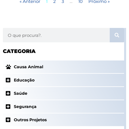
« Anterior
1
2
3
…
10
Próximo »
S
e
a
CATEGORIA
r
c
h
Causa Animal
Educação
Saúde
Segurança
Outros Projetos