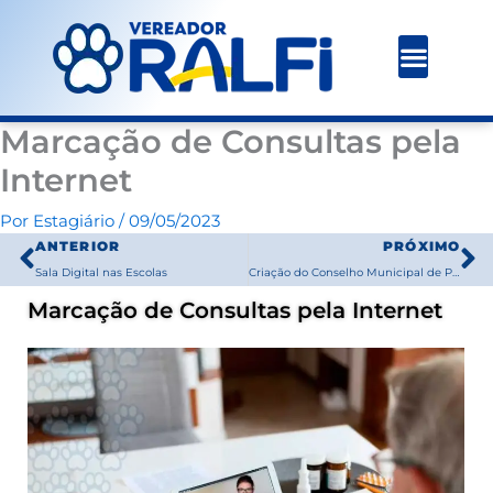
Ir
para
o
conteúdo
Marcação de Consultas pela
Internet
Por
Estagiário
/
09/05/2023
Prev
N
ANTERIOR
PRÓXIMO
Sala Digital nas Escolas
Criação do Conselho Municipal de Proteção Animal – CMPA
Marcação de Consultas pela Internet