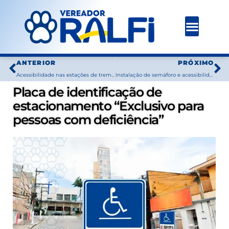
Ir
para
o
conteúdo
Prev
N
ANTERIOR
PRÓXIMO
Acessibilidade nas estações de trem em Osasco
Instalação de semáforo e acessibilidade na travessia
Placa de identificação de
estacionamento “Exclusivo para
pessoas com deficiência”