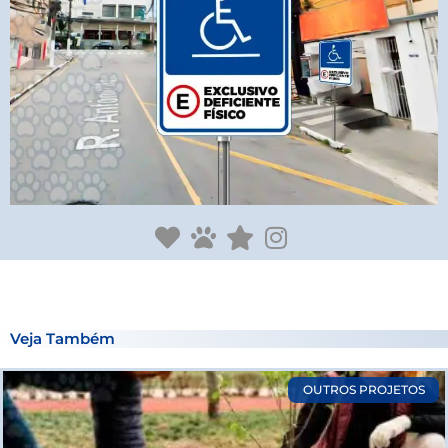
Veja Também
Page
Page
Page
Page
OUTROS PROJETOS