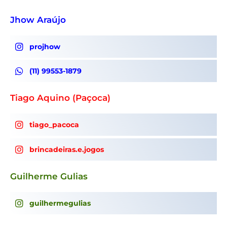
Jhow Araújo
projhow
(11) 99553-1879
Tiago Aquino (Paçoca)
tiago_pacoca
brincadeiras.e.jogos
Guilherme Gulias
guilhermegulias