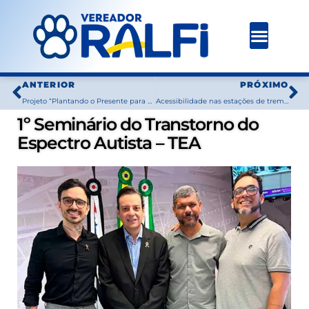
Ir
para
o
conteúdo
Prev
N
ANTERIOR
PRÓXIMO
Projeto “Plantando o Presente para Colher o Futuro”
Acessibilidade nas estações de trem em Osasco
1º Seminário do Transtorno do
Espectro Autista – TEA