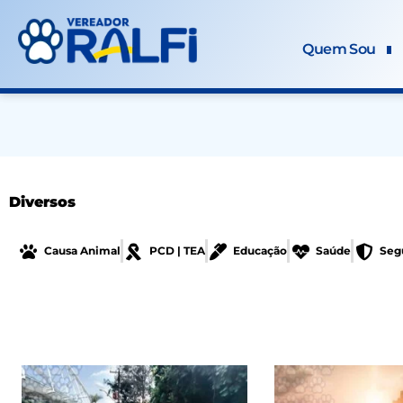
Ir
para
Quem Sou
o
conteúdo
Diversos
Causa Animal
PCD | TEA
Educação
Saúde
Seg