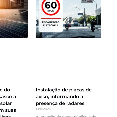
e do
Instalação de placas de
sasco a
aviso, informando a
 solar
presença de radares
18/11/2024
em suas
A intenção do poder público é de