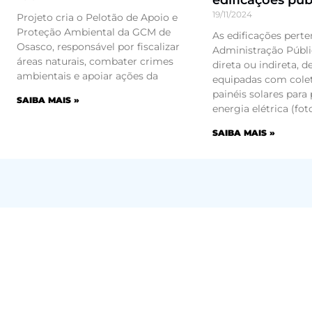
edificações púb
19/11/2024
Projeto cria o Pelotão de Apoio e
Proteção Ambiental da GCM de
As edificações perte
Osasco, responsável por fiscalizar
Administração Públi
áreas naturais, combater crimes
direta ou indireta, d
ambientais e apoiar ações da
equipadas com cole
painéis solares para
SAIBA MAIS »
energia elétrica (fot
SAIBA MAIS »