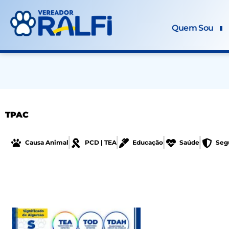
Ir
para
Quem Sou
o
conteúdo
TPAC
Causa Animal
PCD | TEA
Educação
Saúde
Seg