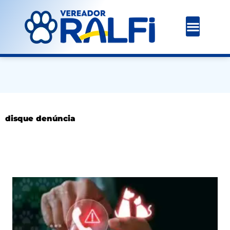
Ir
para
o
conteúdo
disque denúncia