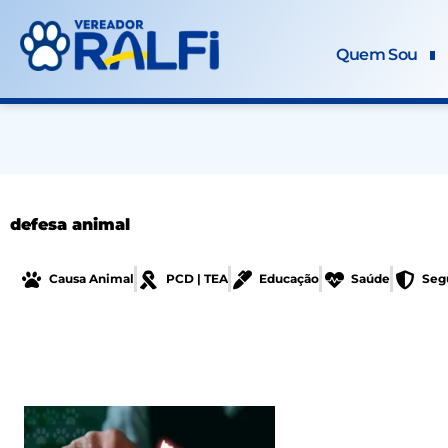
Ir
para
Quem Sou
o
conteúdo
defesa animal
Causa Animal
PCD | TEA
Educação
Saúde
Seg