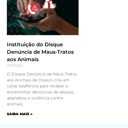
Instituição do Disque
Denúncia de Maus-Tratos
aos Animais
21/11/2024
O Disque Denúncia de Maus-Tratos
aos Animais de Osasco cria um
canal telefônico para receber e
encaminhar denúncias de abusos,
abandono e violência contra
animais,
SAIBA MAIS »